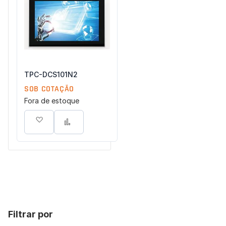
Concordo com a
Política de Privacidade
(LGPD).
Iniciar conversa
TPC-DCS101N2
SOB COTAÇÃO
Fora de estoque
Adicionar à lista de desejos
Adicionar para Comparar
Filtrar por