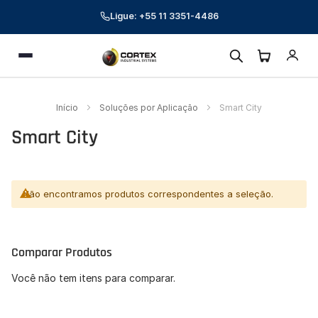
Ligue: +55 11 3351-4486
Cortex Industrial Systems
Menu
Online — respondemos em poucos minutos
Preencha seus dados para começar a conversa.
Início
Soluções por Aplicação
Smart City
Nome *
Smart City
E-mail corporativo *
Telefone *
Não encontramos produtos correspondentes a seleção.
CNPJ (opcional)
Comparar Produtos
Empresa (opcional)
Você não tem itens para comparar.
Como podemos ajudar? *