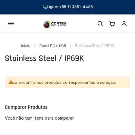
Ligue: +55 11 3351-4486
Cortex Industrial Systems
Menu
Online — respondemos em poucos minutos
Preencha seus dados para começar a conversa.
Início
Panel PC e HMI
Stainless Steel / IP69K
Nome *
Stainless Steel / IP69K
E-mail corporativo *
Telefone *
Não encontramos produtos correspondentes a seleção.
CNPJ (opcional)
Comparar Produtos
Empresa (opcional)
Você não tem itens para comparar.
Como podemos ajudar? *