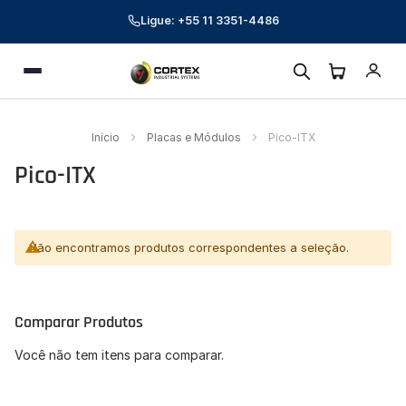
Ligue: +55 11 3351-4486
Cortex Industrial Systems
Menu
Online — respondemos em poucos minutos
Preencha seus dados para começar a conversa.
Início
Placas e Módulos
Pico-ITX
Nome *
Pico-ITX
E-mail corporativo *
Telefone *
Não encontramos produtos correspondentes a seleção.
CNPJ (opcional)
Comparar Produtos
Empresa (opcional)
Você não tem itens para comparar.
Como podemos ajudar? *