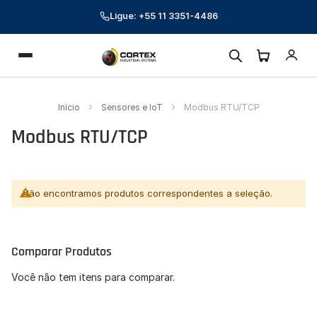
Ligue: +55 11 3351-4486
Cortex Industrial Systems
Menu
Online — respondemos em poucos minutos
Preencha seus dados para começar a conversa.
Início
Sensores e IoT
Modbus RTU/TCP
Nome *
Modbus RTU/TCP
E-mail corporativo *
Telefone *
Não encontramos produtos correspondentes a seleção.
CNPJ (opcional)
Comparar Produtos
Empresa (opcional)
Você não tem itens para comparar.
Como podemos ajudar? *