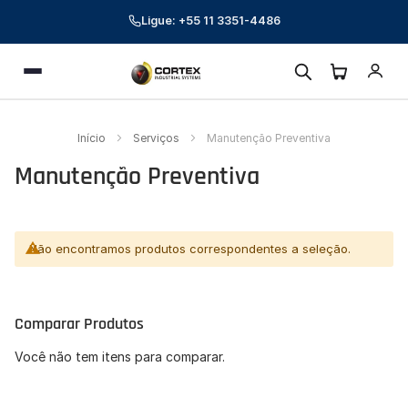
Ligue: +55 11 3351-4486
Cortex Industrial Systems
Menu
Online — respondemos em poucos minutos
Preencha seus dados para começar a conversa.
Início
Serviços
Manutenção Preventiva
Nome *
Manutenção Preventiva
E-mail corporativo *
Telefone *
Não encontramos produtos correspondentes a seleção.
CNPJ (opcional)
Comparar Produtos
Empresa (opcional)
Você não tem itens para comparar.
Como podemos ajudar? *