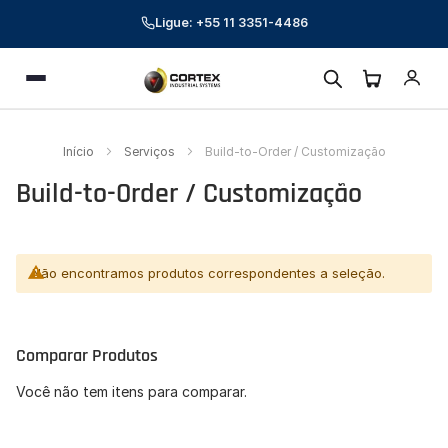
Ligue: +55 11 3351-4486
Cortex Industrial Systems
Menu
Online — respondemos em poucos minutos
Preencha seus dados para começar a conversa.
Início
Serviços
Build-to-Order / Customização
Nome *
Build-to-Order / Customização
E-mail corporativo *
Telefone *
Não encontramos produtos correspondentes a seleção.
CNPJ (opcional)
Comparar Produtos
Empresa (opcional)
Você não tem itens para comparar.
Como podemos ajudar? *