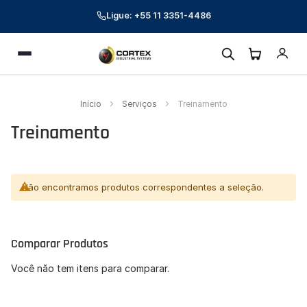
Ligue: +55 11 3351-4486
Cortex Industrial Systems
Menu
Online — respondemos em poucos minutos
Preencha seus dados para começar a conversa.
Início
Serviços
Treinamento
Nome *
Treinamento
E-mail corporativo *
Telefone *
Não encontramos produtos correspondentes a seleção.
CNPJ (opcional)
Comparar Produtos
Empresa (opcional)
Você não tem itens para comparar.
Como podemos ajudar? *