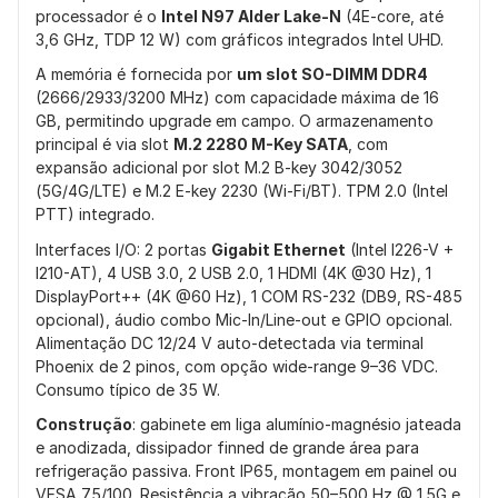
processador é o
Intel N97 Alder Lake-N
(4E-core, até
3,6 GHz, TDP 12 W) com gráficos integrados Intel UHD.
A memória é fornecida por
um slot SO-DIMM DDR4
(2666/2933/3200 MHz) com capacidade máxima de 16
GB, permitindo upgrade em campo. O armazenamento
principal é via slot
M.2 2280 M-Key SATA
, com
expansão adicional por slot M.2 B-key 3042/3052
(5G/4G/LTE) e M.2 E-key 2230 (Wi-Fi/BT). TPM 2.0 (Intel
PTT) integrado.
Interfaces I/O: 2 portas
Gigabit Ethernet
(Intel I226-V +
I210-AT), 4 USB 3.0, 2 USB 2.0, 1 HDMI (4K @30 Hz), 1
DisplayPort++ (4K @60 Hz), 1 COM RS-232 (DB9, RS-485
opcional), áudio combo Mic-In/Line-out e GPIO opcional.
Alimentação DC 12/24 V auto-detectada via terminal
Phoenix de 2 pinos, com opção wide-range 9–36 VDC.
Consumo típico de 35 W.
Construção
: gabinete em liga alumínio-magnésio jateada
e anodizada, dissipador finned de grande área para
refrigeração passiva. Front IP65, montagem em painel ou
VESA 75/100. Resistência a vibração 50–500 Hz @ 1.5G e