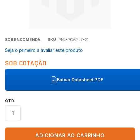
Concordo com a
Política de Privacidade
(LGPD).
Iniciar conversa
Saltar
SOB ENCOMENDA
SKU
PNL-PCAP-i7-21
para
Seja o primeiro a avaliar este produto
o
início
SOB COTAÇÃO
da
Galeria
de
Baixar Datasheet PDF
PDF
imagens
QTD
ADICIONAR AO CARRINHO