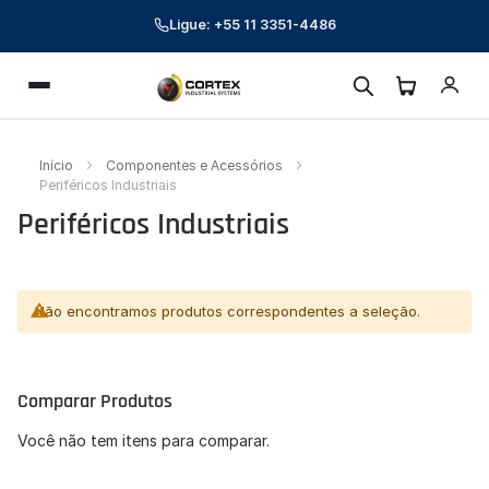
Ligue: +55 11 3351-4486
Cortex Industrial Systems
Menu
Online — respondemos em poucos minutos
Preencha seus dados para começar a conversa.
Início
Componentes e Acessórios
Nome *
Periféricos Industriais
Periféricos Industriais
E-mail corporativo *
Telefone *
Não encontramos produtos correspondentes a seleção.
CNPJ (opcional)
Empresa (opcional)
Comparar Produtos
Como podemos ajudar? *
Você não tem itens para comparar.