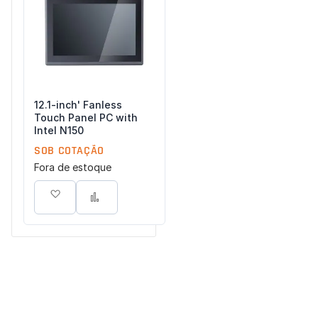
Concordo com a
Política de Privacidade
(LGPD).
Iniciar conversa
12.1-inch' Fanless
Touch Panel PC with
Intel N150
SOB COTAÇÃO
Fora de estoque
Adicionar à lista de desejos
Adicionar para Comparar