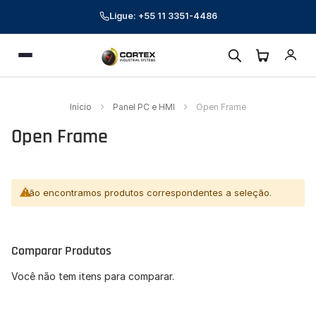
Ligue: +55 11 3351-4486
Cortex Industrial Systems
Menu
Online — respondemos em poucos minutos
Preencha seus dados para começar a conversa.
Início
Panel PC e HMI
Open Frame
Nome *
Open Frame
E-mail corporativo *
Telefone *
Não encontramos produtos correspondentes a seleção.
CNPJ (opcional)
Comparar Produtos
Empresa (opcional)
Você não tem itens para comparar.
Como podemos ajudar? *