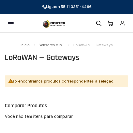
Ligue: +55 11 3351-4486
Cortex Industrial Systems
Menu
Online — respondemos em poucos minutos
Preencha seus dados para começar a conversa.
Início
Sensores e IoT
LoRaWAN — Gateways
Nome *
LoRaWAN — Gateways
E-mail corporativo *
Telefone *
Não encontramos produtos correspondentes a seleção.
CNPJ (opcional)
Comparar Produtos
Empresa (opcional)
Você não tem itens para comparar.
Como podemos ajudar? *