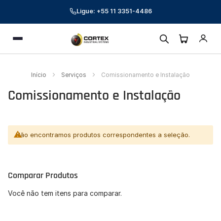
Ligue: +55 11 3351-4486
Cortex Industrial Systems
Menu
Online — respondemos em poucos minutos
Preencha seus dados para começar a conversa.
Início
Serviços
Comissionamento e Instalação
Nome *
Comissionamento e Instalação
E-mail corporativo *
Telefone *
Não encontramos produtos correspondentes a seleção.
CNPJ (opcional)
Comparar Produtos
Empresa (opcional)
Você não tem itens para comparar.
Como podemos ajudar? *