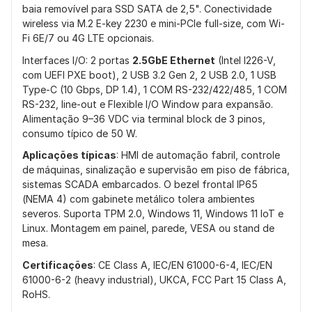
baia removível para SSD SATA de 2,5". Conectividade
wireless via M.2 E-key 2230 e mini-PCIe full-size, com Wi-
Fi 6E/7 ou 4G LTE opcionais.
Interfaces I/O: 2 portas
2.5GbE Ethernet
(Intel I226-V,
com UEFI PXE boot), 2 USB 3.2 Gen 2, 2 USB 2.0, 1 USB
Type-C (10 Gbps, DP 1.4), 1 COM RS-232/422/485, 1 COM
RS-232, line-out e Flexible I/O Window para expansão.
Alimentação 9–36 VDC via terminal block de 3 pinos,
consumo típico de 50 W.
Aplicações típicas
: HMI de automação fabril, controle
de máquinas, sinalização e supervisão em piso de fábrica,
sistemas SCADA embarcados. O bezel frontal IP65
(NEMA 4) com gabinete metálico tolera ambientes
severos. Suporta TPM 2.0, Windows 11, Windows 11 IoT e
Linux. Montagem em painel, parede, VESA ou stand de
mesa.
Certificações
: CE Class A, IEC/EN 61000-6-4, IEC/EN
61000-6-2 (heavy industrial), UKCA, FCC Part 15 Class A,
RoHS.