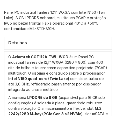
Panel PC industrial fanless 12.1" WXGA com Intel N150 (Twin
Lake), 8 GB LPDDR5 onboard, multitouch PCAP e proteção
IP65 no bezel frontal. Faixa operacional -10°C a +50°C,
conformidade MIL-STD-810H.
Detalhes
O
Axiomtek GOT112A-TWL-WCD
é um Panel PC
industrial fanless de 12,1" WXGA (1280 x 800) com 400
nits de brilho e touchscreen capacitivo projetado (PCAP)
multitouch. O sistema é construído sobre o processador
Intel N150 quad-core (Twin Lake)
com clock turbo de
até 3,6 GHz, refrigerado passivamente por dissipador
integrado ao chassi metálico.
A memória
LPDDR5 de 8 GB
(expansível para 16 GB sob
configuração) é soldada à placa, garantindo robustez
contra vibração. O armazenamento é flexível: slot
M.2
2242/2280 M-key (PCIe Gen 3 x2 NVMe)
, slot mSATA e