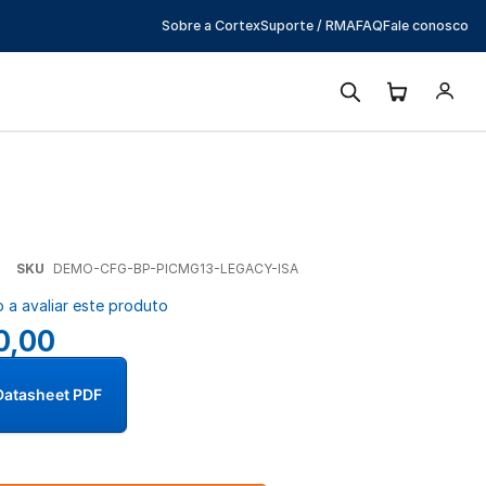
Sobre a Cortex
Suporte / RMA
FAQ
Fale conosco
SKU
DEMO-CFG-BP-PICMG13-LEGACY-ISA
o a avaliar este produto
0,00
Datasheet PDF