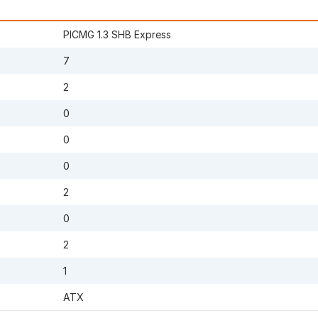
PICMG 1.3 SHB Express
7
2
0
0
0
2
0
2
1
ATX