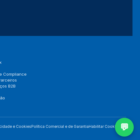
Telefone *
CNPJ (opcional)
Empresa (opcional)
Como podemos ajudar? *
x
 e Compliance
arceiros
Concordo com a
Política de Privacidade
(LGPD).
eços B2B
Iniciar conversa
ção
💬
acidade e Cookies
Política Comercial e de Garantia
Habilitar Cookies