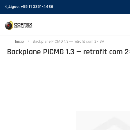
Ligue: +55 11 3351-4486
Início
Backplane PICMG 1.3 — retrofit com 2×ISA
Backplane PICMG 1.3 — retrofit com 2
Pular
para
o
final
da
Galeria
de
imagens