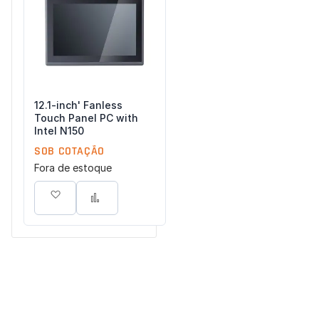
Concordo com a
Política de Privacidade
(LGPD).
Iniciar conversa
12.1-inch' Fanless
Touch Panel PC with
Intel N150
SOB COTAÇÃO
Fora de estoque
Adicionar à lista de desejos
Adicionar para Comparar