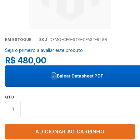
Concordo com a
Política de Privacidade
(LGPD).
Iniciar conversa
Saltar
EM ESTOQUE
SKU
DEMO-CFG-STG-CFAST-64GB
para
Seja o primeiro a avaliar este produto
o
R$ 480,00
início
da
Galeria
Baixar Datasheet PDF
PDF
de
imagens
QTD
ADICIONAR AO CARRINHO