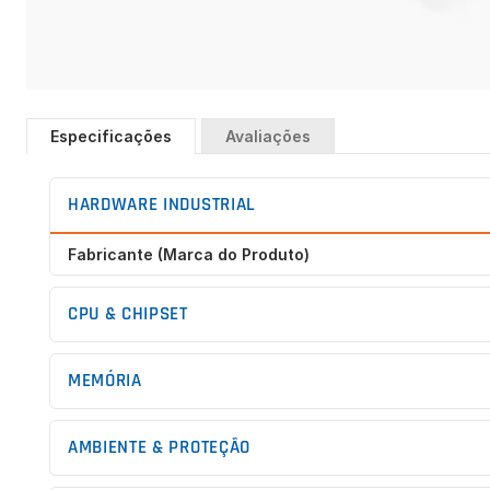
Saltar
para
Especificações
Avaliações
o
início
da
HARDWARE INDUSTRIAL
Galeria
de
Fabricante (Marca do Produto)
imagens
CPU & CHIPSET
MEMÓRIA
AMBIENTE & PROTEÇÃO