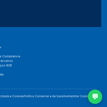
Telefone *
CNPJ (opcional)
Empresa (opcional)
Como podemos ajudar? *
x
 e Compliance
arceiros
Concordo com a
Política de Privacidade
(LGPD).
eços B2B
Iniciar conversa
ção
💬
acidade e Cookies
Política Comercial e de Garantia
Habilitar Cookies