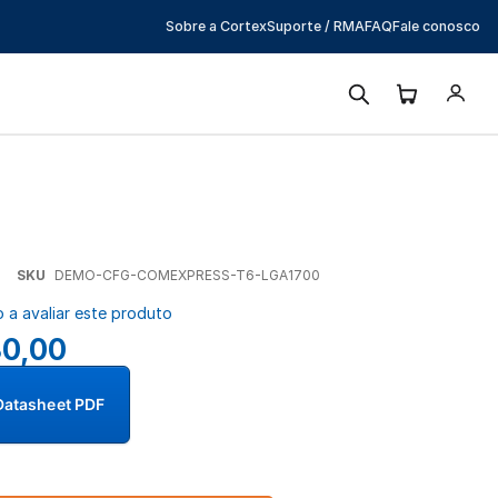
Sobre a Cortex
Suporte / RMA
FAQ
Fale conosco
SKU
DEMO-CFG-COMEXPRESS-T6-LGA1700
o a avaliar este produto
80,00
Datasheet PDF