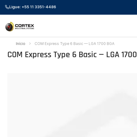
Ligue: +55 11 3351-4486
Início
COM Express Type 6 Basic — LGA 1700 BGA
COM Express Type 6 Basic — LGA 170
Pular
para
o
final
da
Galeria
de
imagens