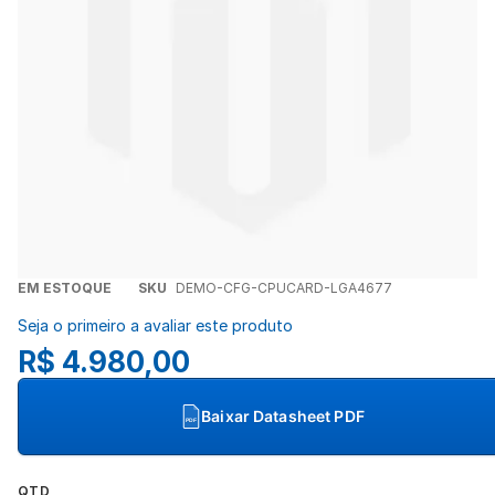
Concordo com a
Política de Privacidade
(LGPD).
Iniciar conversa
Saltar
EM ESTOQUE
SKU
DEMO-CFG-CPUCARD-LGA4677
para
Seja o primeiro a avaliar este produto
o
R$ 4.980,00
início
da
Galeria
Baixar Datasheet PDF
PDF
de
imagens
QTD