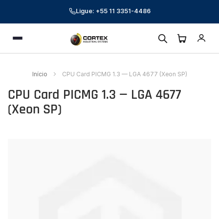
Ligue: +55 11 3351-4486
Menu
Cortex Industrial Systems
Online — respondemos em poucos minutos
Início
CPU Card PICMG 1.3 — LGA 4677 (Xeon SP)
Preencha seus dados para começar a conversa.
CPU Card PICMG 1.3 — LGA 4677
Nome *
(Xeon SP)
E-mail corporativo *
Telefone *
Pular
para
CNPJ (opcional)
o
final
Empresa (opcional)
da
Galeria
Como podemos ajudar? *
de
imagens