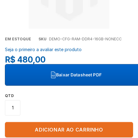
Concordo com a
Política de Privacidade
(LGPD).
Iniciar conversa
Saltar
EM ESTOQUE
SKU
DEMO-CFG-RAM-DDR4-16GB-NONECC
para
Seja o primeiro a avaliar este produto
o
R$ 480,00
início
da
Galeria
Baixar Datasheet PDF
PDF
de
imagens
QTD
ADICIONAR AO CARRINHO