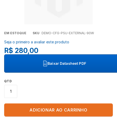
Concordo com a
Política de Privacidade
(LGPD).
Iniciar conversa
Saltar
EM ESTOQUE
SKU
DEMO-CFG-PSU-EXTERNAL-90W
para
Seja o primeiro a avaliar este produto
o
R$ 280,00
início
da
Galeria
Baixar Datasheet PDF
PDF
de
imagens
QTD
ADICIONAR AO CARRINHO