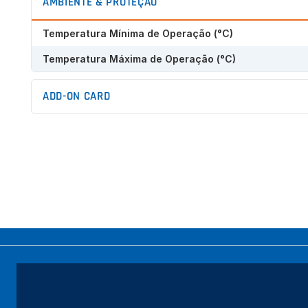
AMBIENTE & PROTEÇÃO
Galeria
de
Temperatura Mínima de Operação (°C)
imagens
Temperatura Máxima de Operação (°C)
ADD-ON CARD