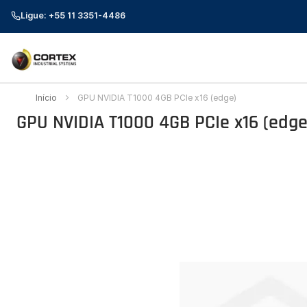
Ligue: +55 11 3351-4486
Início
GPU NVIDIA T1000 4GB PCIe x16 (edge)
GPU NVIDIA T1000 4GB PCIe x16 (edge
Pular
para
o
final
da
Galeria
de
imagens