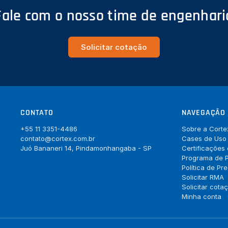
Fale com o nosso time de engenhari
Solicitar cotação
CONTATO
NAVEGAÇÃO
+55 11 3351-4486
Sobre a Corte
contato@cortex.com.br
Cases de Uso
Juó Bananeri 14, Pindamonhangaba - SP
Certificações
Programa de P
Política de Pr
Solicitar RMA
Solicitar cota
Minha conta