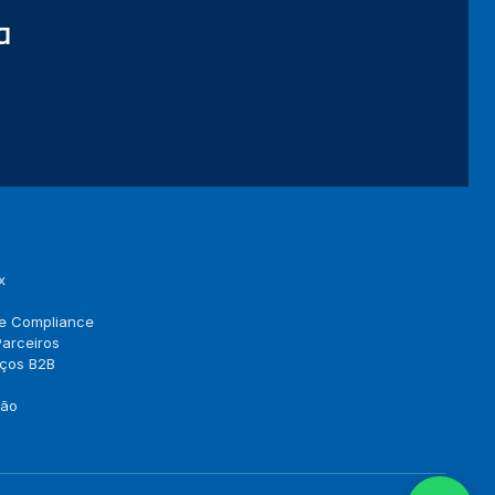
a
E-mail corporativo *
Telefone *
CNPJ (opcional)
Empresa (opcional)
Como podemos ajudar? *
x
 e Compliance
arceiros
Concordo com a
Política de Privacidade
(LGPD).
eços B2B
Iniciar conversa
ção