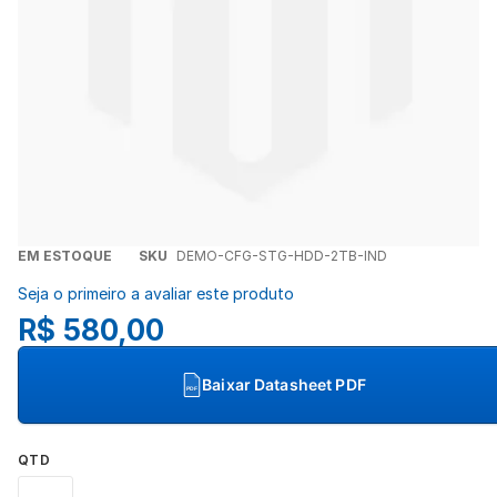
Concordo com a
Política de Privacidade
(LGPD).
Iniciar conversa
Saltar
EM ESTOQUE
SKU
DEMO-CFG-STG-HDD-2TB-IND
para
Seja o primeiro a avaliar este produto
o
R$ 580,00
início
da
Galeria
Baixar Datasheet PDF
PDF
de
imagens
QTD