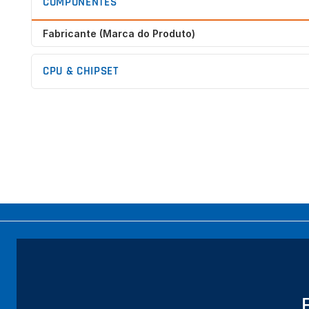
COMPONENTES
Galeria
de
Fabricante (Marca do Produto)
imagens
CPU & CHIPSET