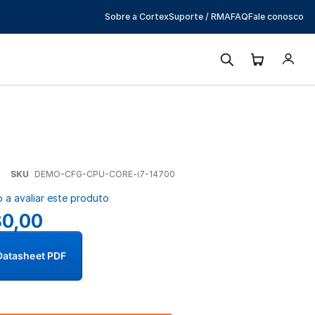
Sobre a Cortex
Suporte / RMA
FAQ
Fale conosco
SKU
DEMO-CFG-CPU-CORE-i7-14700
o a avaliar este produto
80,00
Datasheet PDF