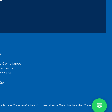
E-mail corporativo *
Telefone *
CNPJ (opcional)
Empresa (opcional)
Como podemos ajudar? *
x
 e Compliance
arceiros
Concordo com a
Política de Privacidade
(LGPD).
eços B2B
Iniciar conversa
ção
💬
acidade e Cookies
Política Comercial e de Garantia
Habilitar Cookies