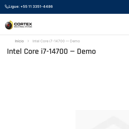
Ligue: +55 11 3351-4486
Início
Intel Core i7-14700 — Demo
Intel Core i7-14700 — Demo
Pular
para
o
final
da
Galeria
de
imagens