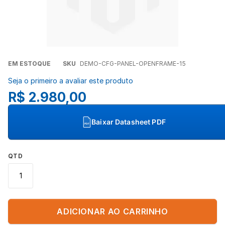
Concordo com a
Política de Privacidade
(LGPD).
Iniciar conversa
Saltar
EM ESTOQUE
SKU
DEMO-CFG-PANEL-OPENFRAME-15
para
Seja o primeiro a avaliar este produto
o
R$ 2.980,00
início
da
Galeria
Baixar Datasheet PDF
PDF
de
imagens
QTD
ADICIONAR AO CARRINHO