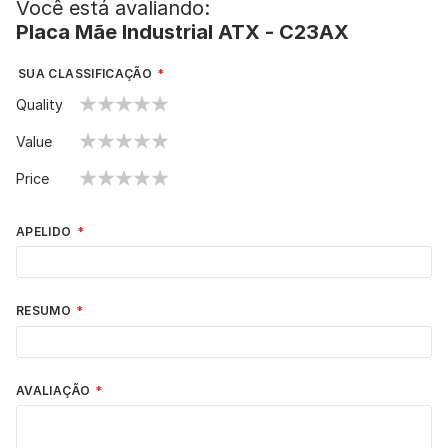
Você está avaliando:
Placa Mãe Industrial ATX - C23AX
SUA CLASSIFICAÇÃO
Quality
1
2
3
4
5
Value
star
stars
stars
stars
stars
1
2
3
4
5
Price
star
stars
stars
stars
stars
1
2
3
4
5
star
stars
stars
stars
stars
APELIDO
RESUMO
AVALIAÇÃO