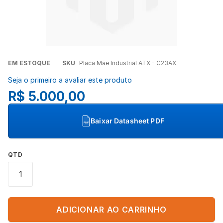
Concordo com a
Política de Privacidade
(LGPD).
Iniciar conversa
Saltar
EM ESTOQUE
SKU
Placa Mãe Industrial ATX - C23AX
para
Seja o primeiro a avaliar este produto
o
R$ 5.000,00
início
da
Galeria
Baixar Datasheet PDF
PDF
de
imagens
QTD
ADICIONAR AO CARRINHO