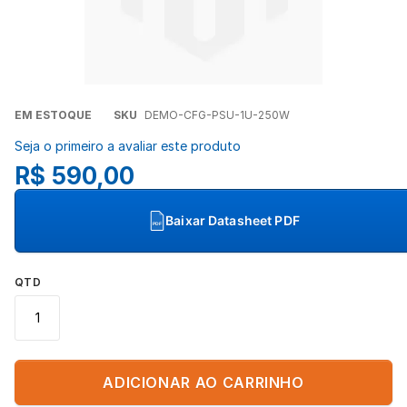
Concordo com a
Política de Privacidade
(LGPD).
Iniciar conversa
Saltar
EM ESTOQUE
SKU
DEMO-CFG-PSU-1U-250W
para
Seja o primeiro a avaliar este produto
o
R$ 590,00
início
da
Galeria
Baixar Datasheet PDF
PDF
de
imagens
QTD
ADICIONAR AO CARRINHO