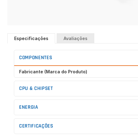
Saltar
para
Especificações
Avaliações
o
início
da
COMPONENTES
Galeria
de
Fabricante (Marca do Produto)
imagens
CPU & CHIPSET
ENERGIA
CERTIFICAÇÕES