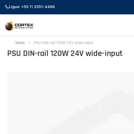
Ligue: +55 11 3351-4486
Início
PSU DIN-rail 120W 24V wide-input
PSU DIN-rail 120W 24V wide-input
Pular
para
o
final
da
Galeria
de
imagens